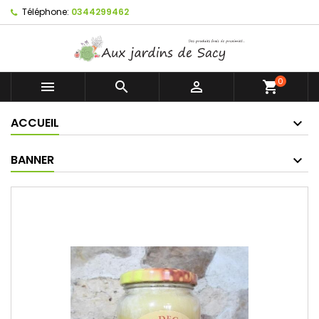
Téléphone:
0344299462
0



shopping_cart
ACCUEIL
BANNER