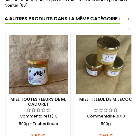
Nointel (60)
4 AUTRES PRODUITS DANS LA MÊME CATÉGORIE :
>
<
MIEL TOUTES FLEURS DE M.
MIEL TILLEUL DE M.LECOQ
CADORET
Commentaire(s):
0
Commentaire(s):
0
500g - Toutes fleurs
500g
Prix
Prix
7,50 €
7,50 €