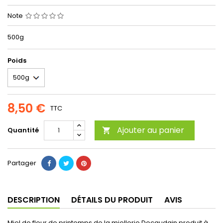
Note
500g
Poids
8,50 €
TTC
Ajouter au panier
Quantité

Partager
DESCRIPTION
DÉTAILS DU PRODUIT
AVIS
Miel de fleur de printemps de la miellerie Decaudain produit à