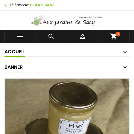
Téléphone:
0344299462
0



shopping_cart
ACCUEIL
BANNER