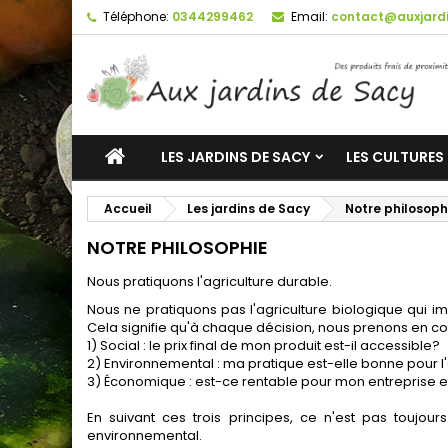
Téléphone:
0344299462
Email:
contact@auxjardi
LES JARDINS DE SACY
LES CULTURES
Accueil
Les jardins de Sacy
Notre philosoph
NOTRE PHILOSOPHIE
Nous pratiquons l'agriculture durable.
Nous ne pratiquons pas l'agriculture biologique qui im
Cela signifie qu'à chaque décision, nous prenons en com
1) Social : le prix final de mon produit est-il accessible?
2) Environnemental : ma pratique est-elle bonne pour 
3) Économique : est-ce rentable pour mon entreprise et
En suivant ces trois principes, ce n'est pas toujour
environnemental.