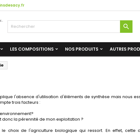
nsdesacy.fr

LES COMPOSITIONS
NOS PRODUITS
AUTRES PRO
ie
plique l'absence d'utilisation d'éléments de synthèse mais nous ess
pte trois facteurs :
l'environnement?
 donc la pérennité de mon exploitation ?
s le choix de l'agriculture biologique qui ressort. En effet, cet