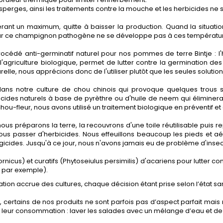
sperges, ainsi les traitements contre la mouche et les herbicides ne s
érant un maximum, quitte à baisser la production. Quand la situatio
, car ce champignon pathogène ne se développe pas à ces températu
cédé anti-germinatif naturel pour nos pommes de terre Bintje : l'
 l'agriculture biologique, permet de lutter contre la germination 
urelle, nous apprécions donc de l'utiliser plutôt que les seules solut
ns notre culture de chou chinois qui provoque quelques trous sur
ticides naturels à base de pyrèthre ou d'huile de neem qui éliminer
chou-fleur, nous avons utilisé un traitement biologique en préventif et 
ous préparons la terre, la recouvrons d'une toile réutilisable puis r
us passer d'herbicides. Nous effeuillons beaucoup les pieds et a
ngicides. Jusqu'à ce jour, nous n'avons jamais eu de problème d'insecte
ornicus) et curatifs (Phytoseiulus persimilis) d'acariens pour lutter 
 par exemple).
n accrue des cultures, chaque décision étant prise selon l’état sani
tains de nos produits ne sont parfois pas d’aspect parfait mais nou
 leur consommation : laver les salades avec un mélange d’eau et de