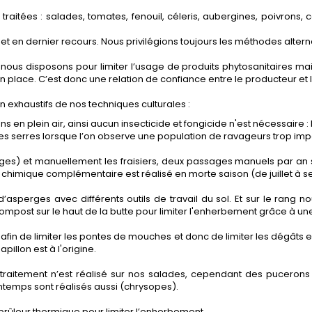
traitées :
salades, tomates,
fenouil, céleris, aubergines, poivrons,
 et en dernier recours. Nous privilégions toujours les méthodes alterna
nt nous disposons pour limiter l’usage de produits phytosanitaires ma
e en place. C’est donc une relation de confiance entre le producteur 
on exhaustifs de nos techniques culturales :
ns en plein air, ainsi aucun insecticide et fongicide n'est nécessaire :
 les serres lorsque l’on observe une population de ravageurs trop imp
) et manuellement les fraisiers, deux passages manuels par an s
e chimique complémentaire est réalisé en morte saison (de juillet à 
perges avec différents outils de travail du sol. Et sur le rang no
ompost sur le haut de la butte pour limiter l'enherbement grâce à u
tes afin de limiter les pontes de mouches et donc de limiter les dég
pillon est à l'origine.
 traitement n’est réalisé sur nos salades, cependant des pucerons
ntemps sont réalisés aussi (chrysopes).
rûleur thermique pour limiter l’enherbement.