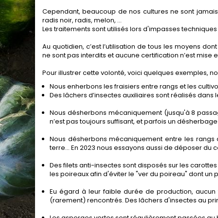
Cependant, beaucoup de nos cultures ne sont jamais 
radis noir, radis, melon, ...
Les traitements sont utilisés lors d'impasses techniques
Au quotidien, c’est l’utilisation de tous les moyens do
ne sont pas interdits et aucune certification n’est mis
Pour illustrer cette volonté, voici quelques exemples, n
Nous enherbons les fraisiers entre rangs et les cultivo
Des lâchers d’insectes auxiliaires sont réalisés dans
Nous désherbons mécaniquement (jusqu'à 8 passages
n’est pas toujours suffisant, et parfois un désherbag
Nous désherbons mécaniquement entre les rangs d’as
terre... En 2023 nous essayons aussi de déposer du c
Des filets anti-insectes sont disposés sur les carot
les poireaux afin d'éviter le "ver du poireau" dont un pa
Eu égard à leur faible durée de production, aucun
(rarement) rencontrés. Des lâchers d'insectes au pri
Les asperges vertes sont régulièrement passées au b