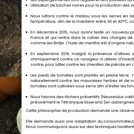
Utilisation de bâches noires pour la production des a
Nous luttons contre le mildiou sous les serres en a
température, afin de la maintenir entre 30 et 40°C
En décembre 2015, nous avons testé un nouveau pro
France et qui rentre dans le cahier des charges de
comme les Bintje. L'huile de menthe est d'origine nat
En septembre 2016, malgré la présence d'altises da
chimiquement contre ce ravageur ni utiliser d'insec
contre, pour lutter contre les chenilles de piéride en 
Les pieds de tomates sont plantés en pleine terre : n
naturellement contre les mauvaises herbes et de no
tomates sont cultivées sous serre afin d'éviter les fo
Nous faisons des lâchers préventifs (Neoseiulus calif
précisément le Tétranyque tisserand (en aubergines
Cette philosophie de production demande une observatio
Elle demande aussi une adaptation du consommateur, cer
Nous communiquons aussi sur des techniques facilitant