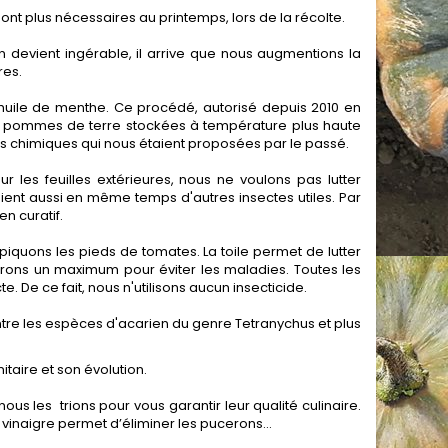
ont plus nécessaires au printemps, lors de la récolte.
n devient ingérable, il arrive que nous augmentions la
res.
huile de menthe. Ce procédé, autorisé depuis 2010 en
des pommes de terre stockées à température plus haute
ions chimiques qui nous étaient proposées par le passé.
 les feuilles extérieures, nous ne voulons pas lutter
aient aussi en même temps d'autres insectes utiles. Par
en curatif.
epiquons les pieds de tomates. La toile permet de lutter
érons un maximum pour éviter les maladies. Toutes les
. De ce fait, nous n'utilisons aucun insecticide.
contre les espèces d'acarien du genre Tetranychus et plus
taire et son évolution.
s les trions pour vous garantir leur qualité culinaire.
 vinaigre permet d’éliminer les pucerons…