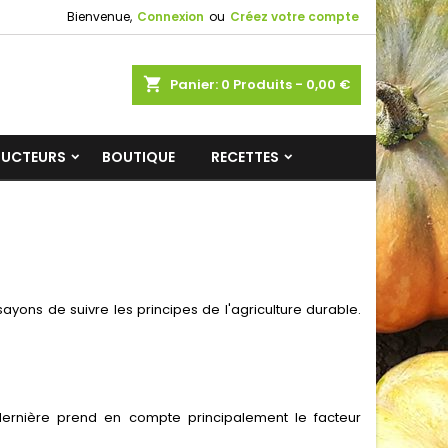
Bienvenue,
Connexion
ou
Créez votre compte
shopping_cart
Panier:
0
Produits - 0,00 €
DUCTEURS
BOUTIQUE
RECETTES
ayons de suivre les principes de l'agriculture durable.
te dernière prend en compte principalement le facteur