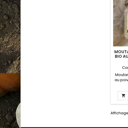
MOUTA
BIO A
L'
Co
Moutar
au poiv
Honoré,
ci

Affichage