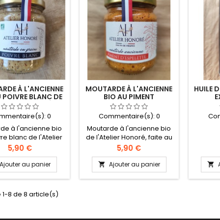
RDE À L'ANCIENNE
MOUTARDE À L'ANCIENNE
HUILE 
U POIVRE BLANC DE
BIO AU PIMENT
E
ATELIER HONORÉ
D'ESPELETTE DE L'ATELIER
HONORÉ
mmentaire(s):
0
Commentaire(s):
0
Com
de à l'ancienne bio
Moutarde à l'ancienne bio
re blanc de l'Atelier
de l'Atelier Honoré, faite au
 faite au vinaigre de
vinaigre de cidre. Pot de
Prix
Prix
5,90 €
5,90 €
dre. Pot de 195g.
195g.
Ajouter au panier
Ajouter au panier


 1-8 de 8 article(s)