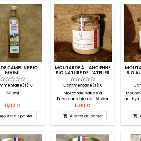
 DE CAMELINE BIO
MOUTARDE À L'ANCIENNE
MOUTAR
500ML
BIO NATURE DE L'ATELIER
BIO A
HONORÉ
DE L
mmentaire(s):
0
Commentaire(s):
0
Com
500ml
Moutarde nature à
Moutard
l'ancienne bio de l'Atelier
au thym 
Honoré, faite au vinaigre de
Honoré, 
Prix
Prix
11,00 €
5,90 €
cidre. Pot de 195g.
cid
Ajouter au panier
Ajouter au panier

