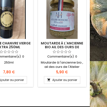
DE CHANVRE VIERGE
MOUTARDE À L'ANCIENNE
XTRA 250ML
BIO AIL DES OURS DE
L'ATELIER HONORÉ
mentaire(s):
0
Commentaire(s):
0
250ml
Moutarde à l'ancienne bio ,
ail des ours de l'Atelier
Honoré, faite au vinaigre de
Prix
Prix
7,80 €
5,90 €
cidre. Pot de 195g.
Ajouter au panier
Ajouter au panier
