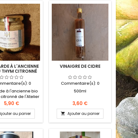
DE À L'ANCIENNE
VINAIGRE DE CIDRE
U THYM CITRONNÉ
'ATELIER HONORÉ
mentaire(s):
0
Commentaire(s):
0
e à l'ancienne bio
500ml
citronné de l'Atelier
faite au vinaigre de
Prix
Prix
5,90 €
3,60 €
re. Pot de 195g.
Ajouter au panier
Ajouter au panier
