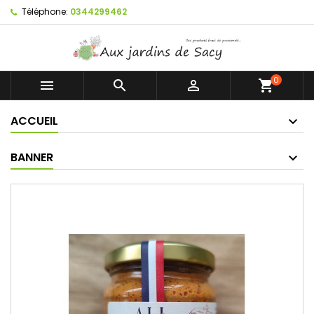
Téléphone:
0344299462
0



shopping_cart
ACCUEIL
BANNER