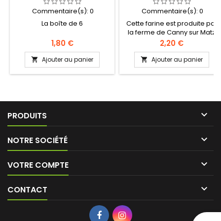
Commentaire(s):
0
Commentaire(s):
0
La boîte de 6
Cette farine est produite par
la ferme de Canny sur Matz
(60310). Elle est directement
Prix
Prix
1,80 €
2,20 €
moulue sur meule de pierre.
Tout se fait chez eux, de la
Ajouter au panier
Ajouter au panier


production à l’empaquetage.
Après avoir discuté avec eux
nous apprécions leurs
pratiques culturales en
accord avec nos valeurs. La
farine bise est proche de la

PRODUITS
T80.

NOTRE SOCIÉTÉ

VOTRE COMPTE

CONTACT