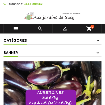
Téléphone:
0344299462
0



shopping_cart
CATÉGORIES
BANNER