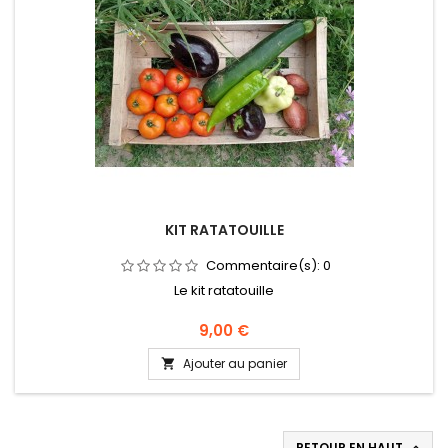
KIT RATATOUILLE
Commentaire(s):
0
Le kit ratatouille
Prix
9,00 €
Ajouter au panier

RETOUR EN HAUT