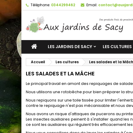
Téléphone:
0344299462
Email:
contact@auxjardi
LES JARDINS DE SACY
LES CULTURES
Accueil
Les cultures
Les salades et la Mâc
LES SALADES ET LA MÂCHE
Le principal travail en amont des repiquages de salades
Nous utilisons une rotobêche pour bien préparer la struc
Nous repiquons sur une toile tissée pour limiter l'enhe
contre le repiquage n'est pas mécanisable et nous devo
Nous avons un risque d'attaques de pucerons au printemp
Les insectes auxiliaires peinent à s'installer quand le
ce sont les auxiliaires qui régulent très efficacement l
Nous vous conseillons donc de laver les salades à l'eau