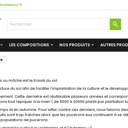
nsdesacy.fr

LES COMPOSITIONS
NOS PRODUITS
AUTRES PRO
he
 ou mâche est le travail du sol
ture du sol afin de faciliter l'implantation de la culture et le dévelo
rbement. Cette dernière est réutilisable plusieurs années et correspon
ns tout repiquer à la main ( de 5000 à 20000 plants par plantation 
s et en automne. Pour lutter contre ces derniers, nous faisons des lâ
s nuits sont trop fraîches alors que les pucerons eux continuent à s
es populations de pucerons.
 vinaigrée surtout au printemps et à l'automne :-)