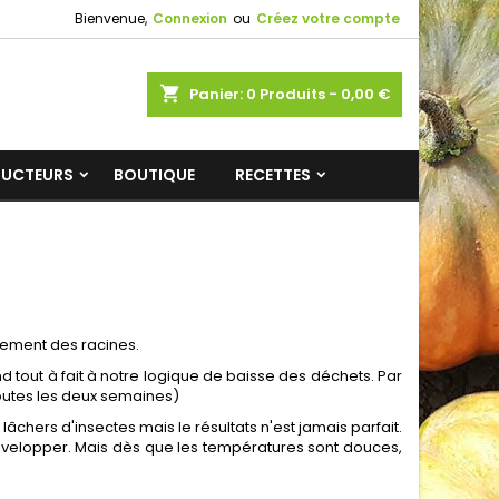
Bienvenue,
Connexion
ou
Créez votre compte
shopping_cart
Panier:
0
Produits - 0,00 €
DUCTEURS
BOUTIQUE
RECETTES
ppement des racines.
d tout à fait à notre logique de baisse des déchets. Par
toutes les deux semaines)
chers d'insectes mais le résultats n'est jamais parfait.
e développer. Mais dès que les températures sont douces,