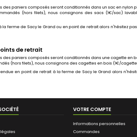
its des paniers composés seront conditionnés dans un sac en nylon pl
ommandés (hors filets), nous consignons des sacs (1€/sac) lavable
a ferme de Sacy le Grand ou en point de retrait alors n'hésitez p
ints de retrait
uits des paniers composés seront conditionnés dans une cagette en b
mandés (hors filets), nous consignons des cagettes en bois (1€/cagett
ndue en point de retrait à la ferme de Sacy le Grand alors n'hés
SOCIÉTÉ
VOTRE COMPTE
Informations personnelles
 légales
Commandes