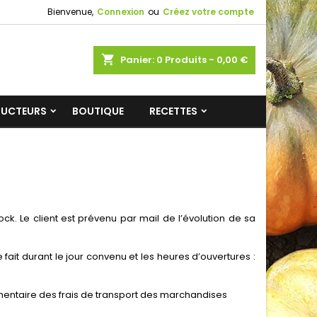
Bienvenue,
Connexion
ou
Créez votre compte
shopping_cart
Panier:
0
Produits - 0,00 €
DUCTEURS
BOUTIQUE
RECETTES
ck. Le client est prévenu par mail de l’évolution de sa
e fait durant le jour convenu et les heures d’ouvertures :
émentaire des frais de transport des marchandises