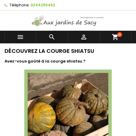
Téléphone:
0344299462
0



shopping_cart
DÉCOUVREZ LA COURGE SHIATSU
Avez-vous goûté à la courge shiatsu ?