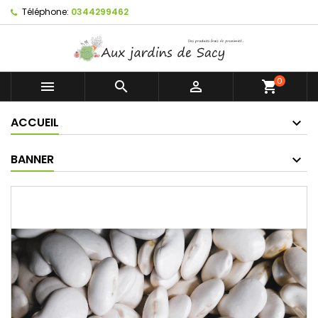
Téléphone:
0344299462
0



shopping_cart
ACCUEIL
BANNER