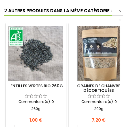
2 AUTRES PRODUITS DANS LA MÊME CATÉGORIE :
>
<
LENTILLES VERTES BIO 260G
GRAINES DE CHANVRE
DÉCORTIQUÉES
Commentaire(s):
0
Commentaire(s):
0
260g
200g
Prix
Prix
1,00 €
7,20 €