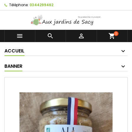
Téléphone:
0344299462
0



shopping_cart
ACCUEIL
BANNER