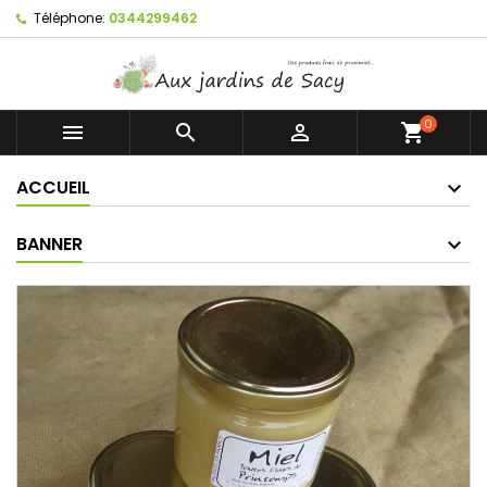
Téléphone:
0344299462
0



shopping_cart
ACCUEIL
BANNER