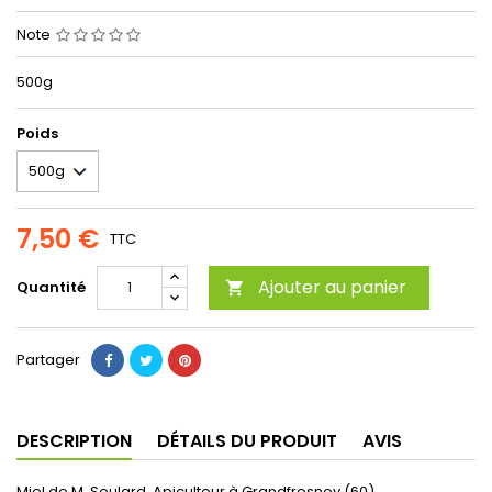
Note
500g
Poids
7,50 €
TTC
Ajouter au panier
Quantité

Partager
DESCRIPTION
DÉTAILS DU PRODUIT
AVIS
Miel de M. Soulard, Apiculteur à Grandfresnoy (60)