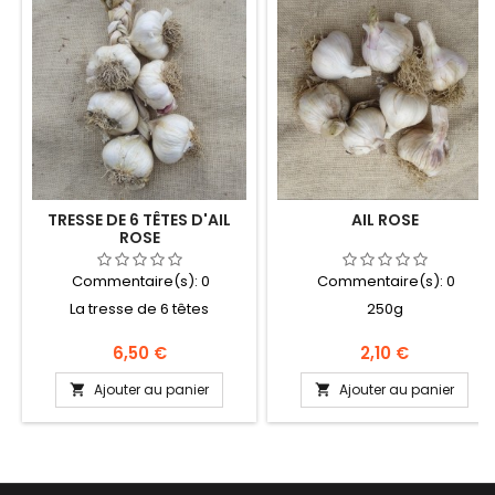
TRESSE DE 6 TÊTES D'AIL
AIL ROSE
ROSE
Commentaire(s):
0
Commentaire(s):
0
La tresse de 6 têtes
250g
Prix
Prix
6,50 €
2,10 €
Ajouter au panier
Ajouter au panier

