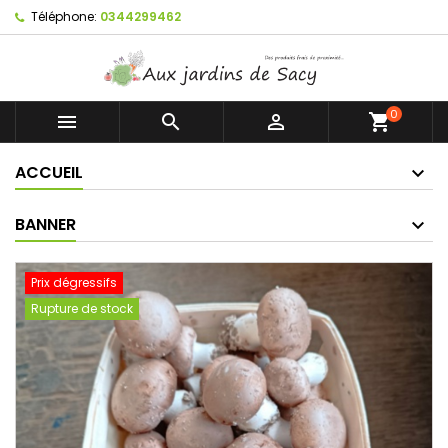
Téléphone:
0344299462
0



shopping_cart
ACCUEIL
BANNER
Prix dégressifs
Rupture de stock