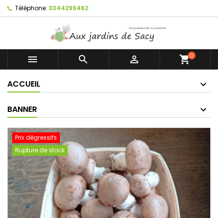
Téléphone:
0344299462
0



shopping_cart
ACCUEIL
BANNER
Prix dégressifs
Rupture de stock